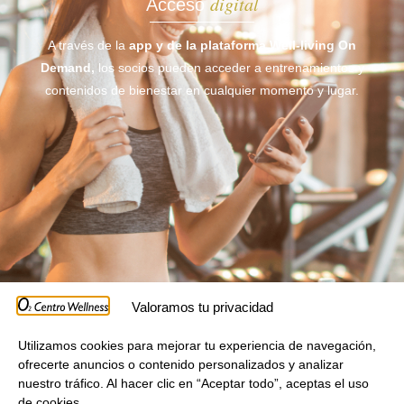
digital
Acceso
A través de la
app y de la plataforma
Well-living On
Demand,
los socios pueden acceder a entrenamientos y
contenidos de bienestar en cualquier momento y lugar.
Valoramos tu privacidad
Utilizamos cookies para mejorar tu experiencia de navegación,
ofrecerte anuncios o contenido personalizados y analizar
nuestro tráfico. Al hacer clic en “Aceptar todo”, aceptas el uso
“El método
Well-living
busca
de cookies.