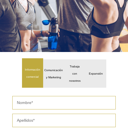
Trabaja
Información
Comunicación
con
Expansión
comercial
y Marketing
nosotros