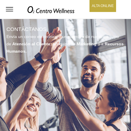
ALTA ONLINE
CONTÁCTANOS
Envía un correo electrónico a un miembro de nuestro equipo
de
Atención al Cliente
, al equipo de
Marketing
o a
Recursos
Humanos.