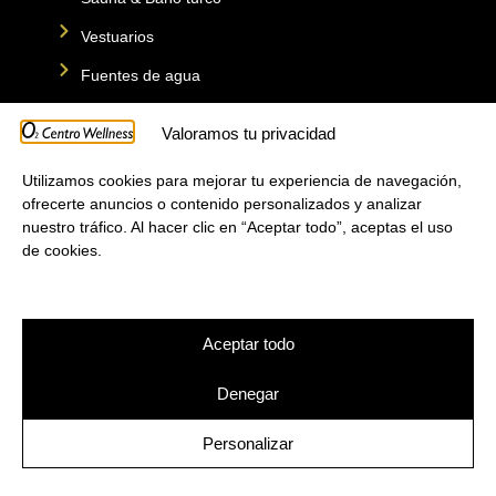
Vestuarios
Fuentes de agua
Valoramos tu privacidad
ZONA FITNESS
Asesoramiento técnico en Fitness
Utilizamos cookies para mejorar tu experiencia de navegación,
ofrecerte anuncios o contenido personalizados y analizar
Zona de cardio
nuestro tráfico. Al hacer clic en “Aceptar todo”, aceptas el uso
de cookies.
Zona de estiramientos
Zona de peso libre
Zona de máquinas
Aceptar todo
Zona de entrenamiento funcional
Denegar
Zona de entrenamiento outdoor
Personalizar
SERVICIOS*